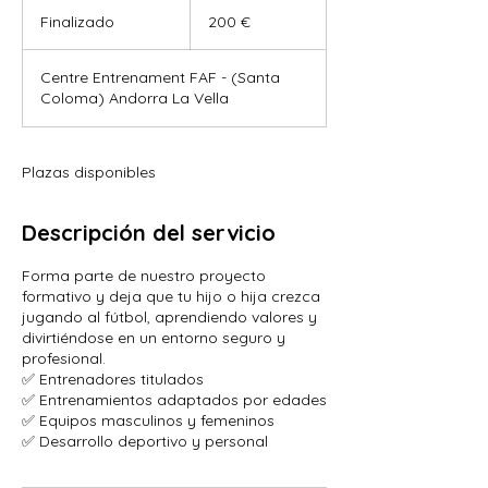
200
euros
Finalizado
F
200 €
i
n
Centre Entrenament FAF - (Santa
a
Coloma) Andorra La Vella
l
i
z
a
Plazas disponibles
d
o
Descripción del servicio
Forma parte de nuestro proyecto
formativo y deja que tu hijo o hija crezca
jugando al fútbol, aprendiendo valores y
divirtiéndose en un entorno seguro y
profesional.
✅ Entrenadores titulados
✅ Entrenamientos adaptados por edades
✅ Equipos masculinos y femeninos
✅ Desarrollo deportivo y personal