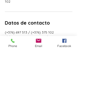
102
Datos de contacto
(+376) 697 513 / (+376) 375 102
club.esportiu.carroi@gmail.com
AD500 Andorra la Vella, Andorra
Phone
Email
Facebook
Email
*
Yes, subscribe me to your 
newsletter.
*