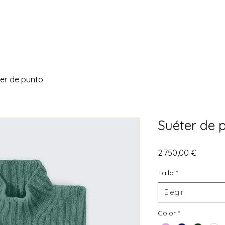
er de punto
Suéter de 
Precio
2.750,00 €
Talla
*
Elegir
Color
*