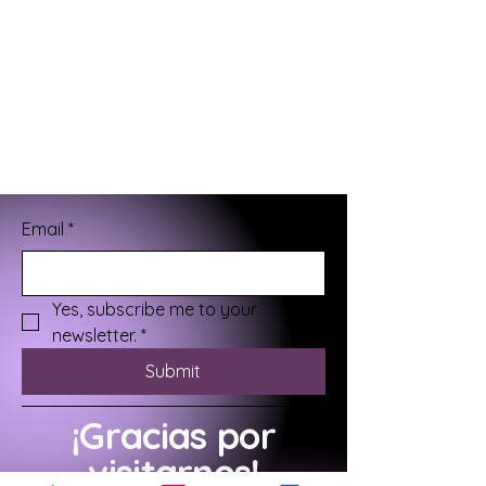
Email
*
Yes, subscribe me to your 
newsletter.
*
Submit
¡Gracias por
visitarnos!